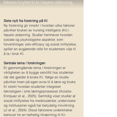
faktorer knyttet til AI i høyere utdanning
Siste nytt fra forskning på KI
Ny forskning gir innsikt i hvordan ulike faktorer
påvirker bruken av kunstig intelligens (KI) i
høyere utdanning. Studier fremhever hvordan
sosiale og psykologiske aspekter, som
forventninger, selv-efficacy og sosial innflytelse,
spiller en avgjørende rolle for studenters vilje til
å ta i bruk KI.
Sentrale tema i forskningen
Et gjennomgående tema i forskningen er
viktigheten av å bygge selvtillit hos studenter
når det gjelder å bruke KI. Ifølge en studie
påvirker troen på egen evne til å lære og bruke
KI sterkt hvordan studenter integrerer
teknologien i sine læringsprosesser (Acosta-
Enriquez et al., 2025). Samtidig viser studier at
sosial innflytelse fra medstudenter, undervisere
og institusjoner også har betydelig innvirkning
(Ji et al., 2024). Disse faktorene understreker
behovet for en helhetlig tilnærming til KI-