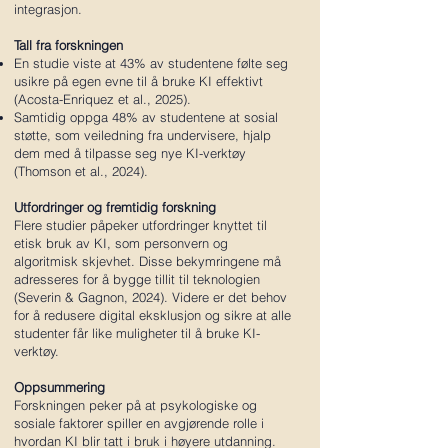
integrasjon.
Tall fra forskningen
En studie viste at 43% av studentene følte seg
usikre på egen evne til å bruke KI effektivt
(Acosta-Enriquez et al., 2025).
Samtidig oppga 48% av studentene at sosial
støtte, som veiledning fra undervisere, hjalp
dem med å tilpasse seg nye KI-verktøy
(Thomson et al., 2024).
Utfordringer og fremtidig forskning
Flere studier påpeker utfordringer knyttet til
etisk bruk av KI, som personvern og
algoritmisk skjevhet. Disse bekymringene må
adresseres for å bygge tillit til teknologien
(Severin & Gagnon, 2024). Videre er det behov
for å redusere digital eksklusjon og sikre at alle
studenter får like muligheter til å bruke KI-
verktøy.
Oppsummering
Forskningen peker på at psykologiske og
sosiale faktorer spiller en avgjørende rolle i
hvordan KI blir tatt i bruk i høyere utdanning.