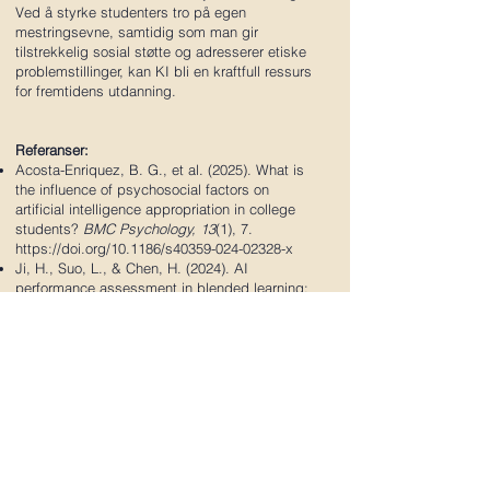
Ved å styrke studenters tro på egen
mestringsevne, samtidig som man gir
tilstrekkelig sosial støtte og adresserer etiske
problemstillinger, kan KI bli en kraftfull ressurs
for fremtidens utdanning.
Referanser:
Acosta-Enriquez, B. G., et al. (2025). What is
the influence of psychosocial factors on
artificial intelligence appropriation in college
students?
BMC Psychology, 13
(1), 7.
https://doi.org/10.1186/s40359-024-02328-x
Ji, H., Suo, L., & Chen, H. (2024). AI
performance assessment in blended learning:
mechanisms and effects on students'
continuous learning motivation.
Frontiers in
Psychology, 15,
1447680
.
https://doi.org/10.3389/fpsyg.2024.1447680
Thomson, S. R., et al. (2024). The impact of AI
on education and careers: What do students
think?
Frontiers in Artificial Intelligence, 7,
1457299
.
https://doi.org/10.3389/frai.2024.1457299
Severin, R., & Gagnon, K. (2024). An Early