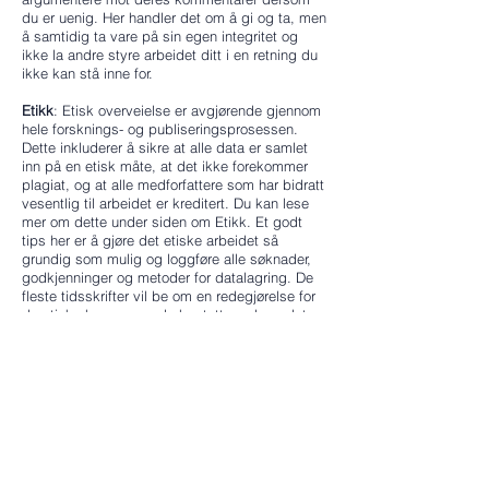
du er uenig. Her handler det om å gi og ta, men
å samtidig ta vare på sin egen integritet og
ikke la andre styre arbeidet ditt i en retning du
ikke kan stå inne for.
Etikk
: Etisk overveielse er avgjørende gjennom
hele forsknings- og publiseringsprosessen.
Dette inkluderer å sikre at alle data er samlet
inn på en etisk måte, at det ikke forekommer
plagiat, og at alle medforfattere som har bidratt
vesentlig til arbeidet er kreditert. Du kan lese
mer om dette under siden om Etikk. Et godt
tips her er å gjøre det etiske arbeidet så
grundig som mulig og loggføre alle søknader,
godkjenninger og metoder for datalagring. De
fleste tidsskrifter vil be om en redegjørelse for
de etiske hensynene du har tatt og da er det
viktig å ha konkrete og åpne svar klare.
Elementer som etisk godkjenning og informert
samtykke skal oppgis i teksten. Når det gjelder
medforfatterskap må man huske på to ting:
1) å inkludere alle som har bidratt betraktelig til
arbeidet
2) ikke inkludere noen som ikke har bidratt
tilstrekkelig
Aller helst bør alle som plasseres på