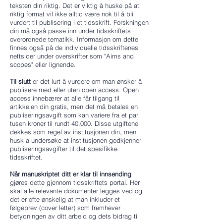
teksten din riktig. Det er viktig å huske på at
riktig format vil ikke alltid være nok til å bli
vurdert til publisering i et tidsskrift. Forskningen
din må også passe inn under tidsskriftets
overordnede tematikk. Informasjon om dette
finnes også på de individuelle tidsskriftenes
nettsider under overskrifter som "Aims and
scopes" eller lignende.
Til slutt
er det lurt å vurdere om man ønsker å
publisere med eller uten open access. Open
access innebærer at alle får tilgang til
artikkelen din gratis, men det må betales en
publiseringsavgift som kan variere fra et par
tusen kroner til rundt 40.000. Disse utgiftene
dekkes som regel av institusjonen din, men
husk å undersøke at institusjonen godkjenner
publiseringsavgifter til det spesifikke
tidsskriftet.
Når manuskriptet ditt er klar til innsending
gjøres dette gjennom tidsskriftets portal. Her
skal alle relevante dokumenter legges ved og
det er ofte ønskelig at man inkluder et
følgebrev (cover letter) som fremhever
betydningen av ditt arbeid og dets bidrag til