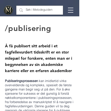
google.com, pub-2267199481962701, DIRECT, f08c47fec0942fa0
/publisering
Å få publisert sitt arbeid i et
fagfellevurdert tidsskrift er en stor
milepæl for forskere, enten man er i
begynnelsen av sin akademiske
karriere eller en erfaren akademiker
Publiseringsprosessen
kan imidlertid virke
overveldende og kompleks, spesielt de første
gangene man begir seg ut på den. For å øke
sjansene for suksess er det gunstig å forstå
nøkkelkomponentene i publiseringsprosessen,
fra forberedelse av manuskriptet til å navigere i
fagfellevurderingen. Denne guiden vil ta deg
gjennom de viktigste stegene for å publisere