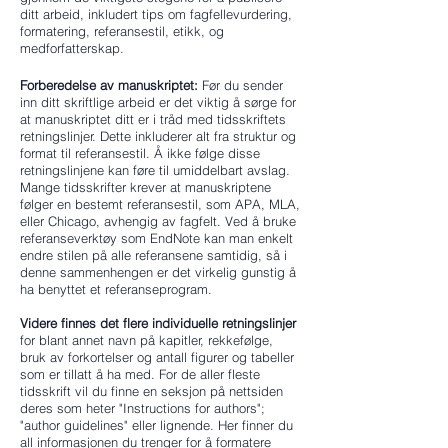
ditt arbeid, inkludert tips om fagfellevurdering,
formatering, referansestil, etikk, og
medforfatterskap.
Forberedelse av manuskriptet:
Før du sender
inn ditt skriftlige arbeid er det viktig å sørge for
at manuskriptet ditt er i tråd med tidsskriftets
retningslinjer. Dette inkluderer alt fra struktur og
format til referansestil. Å ikke følge disse
retningslinjene kan føre til umiddelbart avslag.
Mange tidsskrifter krever at manuskriptene
følger en bestemt referansestil, som APA, MLA,
eller Chicago, avhengig av fagfelt. Ved å bruke
referanseverktøy som EndNote kan man enkelt
endre stilen på alle referansene samtidig, så i
denne sammenhengen er det virkelig gunstig å
ha benyttet et referanseprogram.
Videre finnes det flere individuelle retningslinjer
for blant annet navn på kapitler, rekkefølge,
bruk av forkortelser og antall figurer og tabeller
som er tillatt å ha med. For de aller fleste
tidsskrift vil du finne en seksjon på nettsiden
deres som heter "Instructions for authors";
"author guidelines" eller lignende. Her finner du
all informasjonen du trenger for å formatere