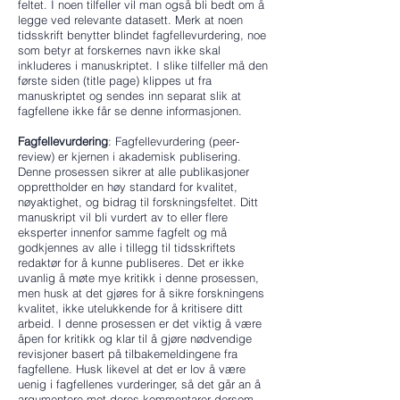
feltet. I noen tilfeller vil man også bli bedt om å
legge ved relevante datasett. Merk at noen
tidsskrift benytter blindet fagfellevurdering, noe
som betyr at forskernes navn ikke skal
inkluderes i manuskriptet. I slike tilfeller må den
første siden (title page) klippes ut fra
manuskriptet og sendes inn separat slik at
fagfellene ikke får se denne informasjonen.
Fagfellevurdering
: Fagfellevurdering (peer-
review) er kjernen i akademisk publisering.
Denne prosessen sikrer at alle publikasjoner
opprettholder en høy standard for kvalitet,
nøyaktighet, og bidrag til forskningsfeltet. Ditt
manuskript vil bli vurdert av to eller flere
eksperter innenfor samme fagfelt og må
godkjennes av alle i tillegg til tidsskriftets
redaktør for å kunne publiseres. Det er ikke
uvanlig å møte mye kritikk i denne prosessen,
men husk at det gjøres for å sikre forskningens
kvalitet, ikke utelukkende for å kritisere ditt
arbeid. I denne prosessen er det viktig å være
åpen for kritikk og klar til å gjøre nødvendige
revisjoner basert på tilbakemeldingene fra
fagfellene. Husk likevel at det er lov å være
uenig i fagfellenes vurderinger, så det går an å
argumentere mot deres kommentarer dersom