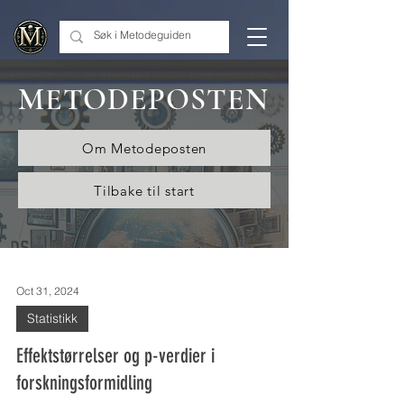
google.com, pub-2267199481962701, DIRECT, f08c47fec0942fa0
METODEPOSTEN
Om Metodeposten
Tilbake til start
Oct 31, 2024
Statistikk
Effektstørrelser og p-verdier i
forskningsformidling